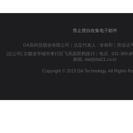
禁止擅自收集电子邮件
DA高科技股份有限公司
法定代表人 : 李相和
营业证号 :
[总公司] 京畿道华城市孝行区飞凤面双鹤路15
电话 . 031-369-8
邮箱. dat@dat21.co.kr
Copyright © 2019 DA Technology. All Rights R