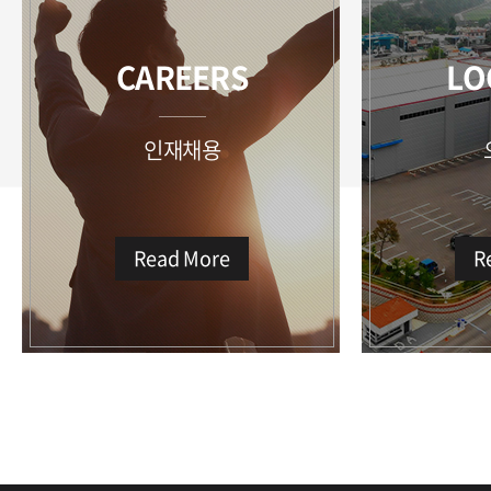
CAREERS
LO
인재채용
Read More
R