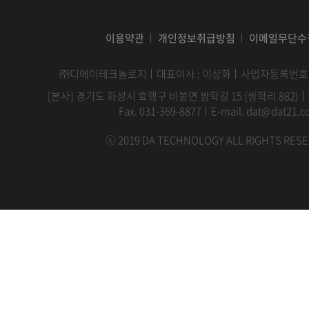
이용약관
개인정보취급방침
이메일무단수
㈜디에이테크놀로지
대표이사 : 이상화
사업자등록번호 : 1
[본사] 경기도 화성시 효행구 비봉면 쌍학길 15 (쌍학리 882)
Fax. 031-369-8877
E-mail. dat@dat21.co
ⓒ 2019 DA TECHNOLOGY ALL RIGHTS RESE