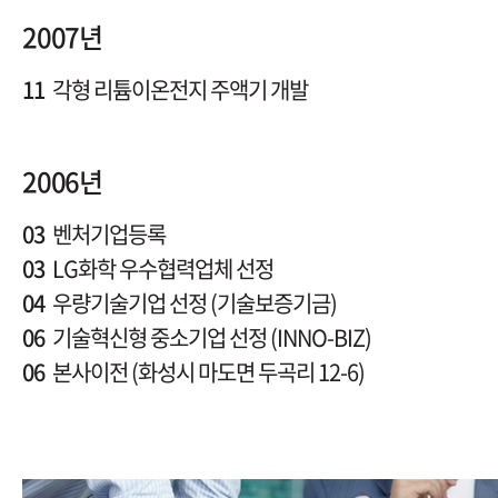
2007년
11
각형 리튬이온전지 주액기 개발
2006년
03
벤처기업등록
03
LG화학 우수협력업체 선정
04
우량기술기업 선정 (기술보증기금)
06
기술혁신형 중소기업 선정 (INNO-BIZ)
06
본사이전 (화성시 마도면 두곡리 12-6)