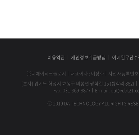
이용약관
개인정보취급방침
이메일무단수
㈜디에이테크놀로지
대표이사 : 이상화
사업자등록번호 : 1
[본사] 경기도 화성시 효행구 비봉면 쌍학길 15 (쌍학리 882)
Fax. 031-369-8877
E-mail. dat@dat21.co
ⓒ 2019 DA TECHNOLOGY ALL RIGHTS RESE