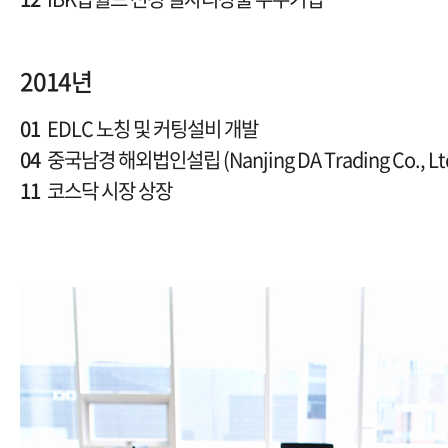
2014년
01
EDLC 노칭 및 커팅설비 개발
04
중국남경 해외법인설립 (Nanjing DA Trading Co., Lt
11
코스닥 시장 상장