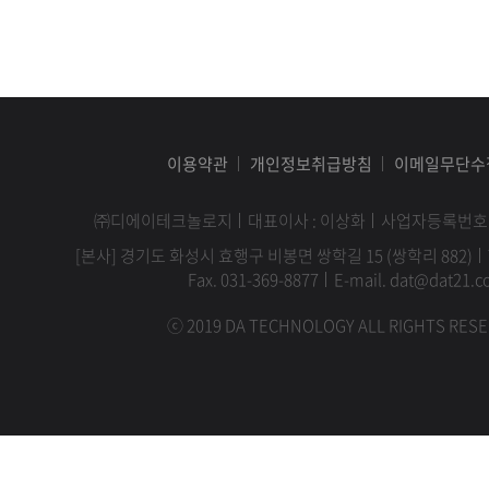
이용약관
개인정보취급방침
이메일무단수
㈜디에이테크놀로지
대표이사 : 이상화
사업자등록번호 : 1
[본사] 경기도 화성시 효행구 비봉면 쌍학길 15 (쌍학리 882)
Fax. 031-369-8877
E-mail. dat@dat21.co
ⓒ 2019 DA TECHNOLOGY ALL RIGHTS RESE