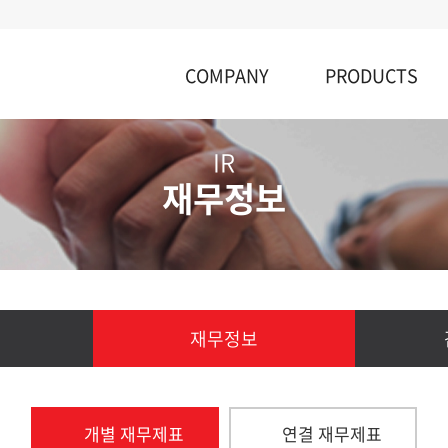
COMPANY
PRODUCTS
기업개요
사업개요
IR
Vision & 핵심가치
2차전지설비
재무정보
CEO 인사말
기타설비
연혁
조직도
Contact Us
재무정보
개별 재무제표
연결 재무제표