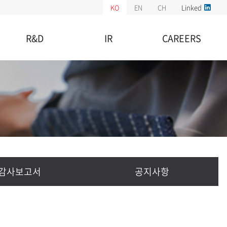
KO
EN
CH
Linked
R&D
IR
CAREERS
기업부설연구소
주가정보
채용정보
특허현황
공시정보
복리후생
재무정보
채용공고
감사보고서
공지사항
감사보고서
공지사항